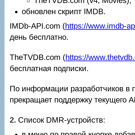
TheTVDB.com (v4, Movies);
обновлен скрипт IMDB.
IMDb-API.com (
https://www.imdb-a
день бесплатно.
TheTVDB.com (
https://www.thetvdb
бесплатная подписки.
По информации разработчиков в 
прекращает поддержку текущего A
2.
Список DMR-устройств:
в меню по правой кнопке доба