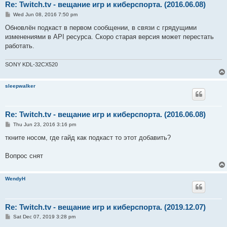
Re: Twitch.tv - вещание игр и киберспорта. (2016.06.08)
P
Wed Jun 08, 2016 7:50 pm
o
s
Обновлён подкаст в первом сообщении, в связи с грядущими
t
изменениями в API ресурса. Скоро старая версия может перестать
работать.
SONY KDL-32CX520
sleepwalker
Re: Twitch.tv - вещание игр и киберспорта. (2016.06.08)
P
Thu Jun 23, 2016 3:16 pm
o
s
ткните носом, где гайд как подкаст то этот добавить?
t
Вопрос снят
WendyH
Re: Twitch.tv - вещание игр и киберспорта. (2019.12.07)
P
Sat Dec 07, 2019 3:28 pm
o