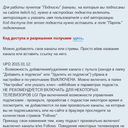
Для работы пунктов "Подписки" (каналы, на которые вы подписаны
на сайте twitch.tv), нужно в настройках подкаста включить
авторизацию и указать имя пользователя и код авторизации.
Код доступа для этого подкаста нужно вставить в поле "Пароль"
подключения.
Код доступа и разрешения получаем
здесь
.
Можно добавлять свои каналы или стримы. Просто вбив название
канала или вставить ссылку на него.
UPD 2015.01.12:
- Возможность добавления/удаления канала с пульта (заходя в папку
"Добавить в подписки" или "Удалить из подписок") убрана в
настройки и по-умолчанию ВЫКЛЮЧЕНА. Можно включить в папке
"Настройки" или указать ключ --editfollows в параметрах подкаста.
НЕ РЕКОМЕНДУЕТСЯ ВКЛЮЧАТЬ ДЛЯ НЕКОТОРЫХ
ТЕЛЕВИЗОРОВ LG! При включенной возможности управления
подписками - проверьте, проработав с подкастом некоторое время и
посмотрите, не добавляются ли вам произвольно каналы, на которые
вы не подписывались или на сайте в браузере проследите за
количеством стримов "Follows".
Приношу свои извинения тем, кому подкаст произвольно включил/
выключил каналы в/из Follows. Поведение некоторых телевизоров не