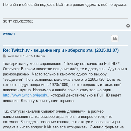
o
s
Починён и обновлён подкаст. Всё-таки решил сделать всё по-русски.
t
SONY KDL-32CX520
WendyH
Re: Twitch.tv - вещание игр и киберспорта. (2015.01.07)
P
Wed Jan 07, 2015 4:34 pm
o
s
Телезрители у меня спрашивают: "Почему нет качества Full HD?".
t
Отвечаю: В каком качестве вещание идёт, те и доступны. Идут они в
разнообразных. Часто только в каком-то одном по выбору
"вещателя". Но в основном, максимальное это 1280х720. Есть те,
которые ведут вещание в 1920x1080, но это редкость и таких ещё
поискать нужно. Например я нашёл пока с ходу только один -
http://www.twitch.tv/igoshu
, который действительно в Full HD ведёт
вещание. Лично у меня жуткие тормоза.
Т.к. статусы каналов бывают очень длинными, а размер
наименования на телевизоре ограничен, то вопрос о том, что
хотелось бы видеть название канала, его статус и название игры
уходит в чисто вопрос КАК это всё отображать. Сменил формат на