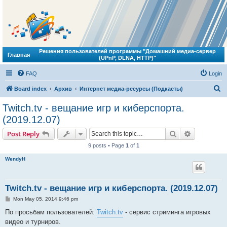
Решения пользователей программы "Домашний медиа-сервер
Главная
(UPnP, DLNA, HTTP)"
FAQ
Login
S
Board index
Архив
Интернет медиа-ресурсы (Подкасты)
e
Twitch.tv - вещание игр и киберспорта.
a
(2019.12.07)
r
Search
Advanced s
Post Reply
c
9 posts • Page
1
of
1
h
WendyH
Twitch.tv - вещание игр и киберспорта. (2019.12.07)
P
Mon May 05, 2014 9:46 pm
o
s
По просьбам пользователей:
Twitch.tv
- сервис стриминга игровых
t
видео и турниров.