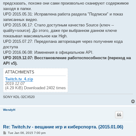
предсказать, похоже они сами произвольно сканируют содержимое
заходя в папки.
UPD 2015.05.31: Исправлена работа раздела "Подписки" и показ
записанных видео.
UPD 2015.06.17: Стало доступным качество Source (ключ --
quality=source). До этого, даже при выбранном данном ключе
показывал максимальное как High.
UPD 2015.07.27: Переделана авторизация через получение кода
доступа
UPD 2016.06.08: Изменения в официальном API.
UPD 2019.12.07: Восстановление работоспособности (переход на
API v5).
ATTACHMENTS
Twitch.tv_4.zip
2019.12.07
(4.29 KiB) Downloaded 2402 times
SONY KDL-32CX520
WendyH
Re: Twitch.tv - вещание игр и киберспорта. (2015.01.06)
P
Tue Jan 06, 2015 7:00 pm