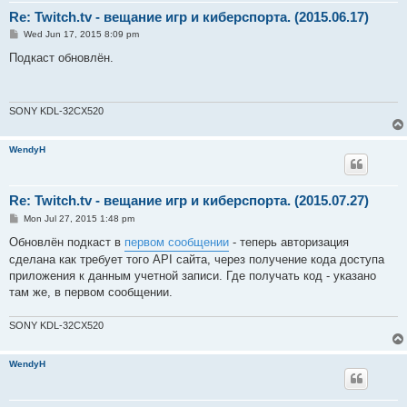
Re: Twitch.tv - вещание игр и киберспорта. (2015.06.17)
P
Wed Jun 17, 2015 8:09 pm
o
s
Подкаст обновлён.
t
SONY KDL-32CX520
WendyH
Re: Twitch.tv - вещание игр и киберспорта. (2015.07.27)
P
Mon Jul 27, 2015 1:48 pm
o
s
Обновлён подкаст в
первом сообщении
- теперь авторизация
t
сделана как требует того API сайта, через получение кода доступа
приложения к данным учетной записи. Где получать код - указано
там же, в первом сообщении.
SONY KDL-32CX520
WendyH