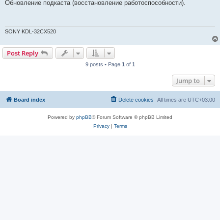
s
Обновление подкаста (восстановление работоспособности).
t
SONY KDL-32CX520
Post Reply
9 posts • Page
1
of
1
Jump to
Board index
Delete cookies
All times are
UTC+03:00
Powered by
phpBB
® Forum Software © phpBB Limited
Privacy
|
Terms