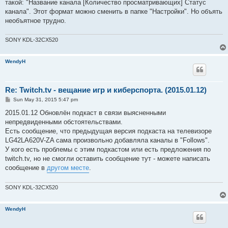
такой: "Название канала [Количество просматривающих] Статус
канала". Этот формат можно сменить в папке "Настройки". Но объять
необъятное трудно.
SONY KDL-32CX520
WendyH
Re: Twitch.tv - вещание игр и киберспорта. (2015.01.12)
P
Sun May 31, 2015 5:47 pm
o
s
2015.01.12 Обновлён подкаст в связи выясненными
t
непредвиденными обстоятельствами.
Есть сообщение, что предыдущая версия подкаста на телевизоре
LG42LA620V-ZA сама произвольно добавляла каналы в "Follows".
У кого есть проблемы с этим подкастом или есть предложения по
twitch.tv, но не смогли оставить сообщение тут - можете написать
сообщение в
другом месте
.
SONY KDL-32CX520
WendyH