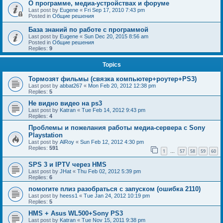
О программе, медиа-устройствах и форуме
Last post by
Eugene
«
Fri Sep 17, 2010 7:43 pm
Posted in
Общие решения
База знаний по работе с программой
Last post by
Eugene
«
Sun Dec 20, 2015 8:56 am
Posted in
Общие решения
Replies:
9
Topics
Тормозят фильмы (связка компьютер+роутер+PS3)
Last post by
abbat267
«
Mon Feb 20, 2012 12:38 pm
Replies:
5
Не видно видео на ps3
Last post by
Katran
«
Tue Feb 14, 2012 9:43 pm
Replies:
4
Проблемы и пожелания работы медиа-сервера с Sony
Playstation
Last post by
AlRoy
«
Sun Feb 12, 2012 4:30 pm
Replies:
591
1
57
58
59
60
…
SPS 3 и IPTV через HMS
Last post by
JHat
«
Thu Feb 02, 2012 5:39 pm
Replies:
6
помогите плиз разобраться с запуском (ошибка 2110)
Last post by
heess1
«
Tue Jan 24, 2012 10:19 pm
Replies:
5
HMS + Asus WL500+Sony PS3
Last post by
Katran
«
Tue Nov 15, 2011 9:38 pm