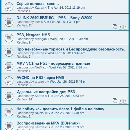
Серые полосы, хелп...
Last post by
Katran
«
Thu Apr 14, 2011 11:19 pm
Replies:
1
D-LINK 2640U/BRU/C + PS3 + Sony W2000
Last post by
lewi
«
Sun Feb 20, 2011 3:01 pm
Replies:
11
1
2
PS3, Netgear, HMS
Last post by
Mishgan
«
Wed Feb 16, 2011 6:39 pm
Replies:
2
Про неизбежные тормоза и Беспроводную безопасность.
Last post by
Katran
«
Wed Feb 16, 2011 3:46 am
Replies:
7
MKV VC1 на PS3 - повреждены данные
Last post by
NetMax
«
Wed Feb 02, 2011 2:54 pm
Replies:
1
AVCHD на PS3 через HMS
Last post by
artemvb
«
Wed Jan 26, 2011 5:45 pm
Replies:
3
Идеальные настройки для PS3
Last post by
Katran
«
Tue Jan 25, 2011 8:53 pm
Replies:
14
1
2
Не пойму как доавить всего 1 файл а не папку
Last post by
Nikolai
«
Sun Jan 23, 2011 3:48 pm
Replies:
1
Воспроизведение MKV (BDremux)
Last post by
Katran
«
Sun Jan 23, 2011 1:39 pm