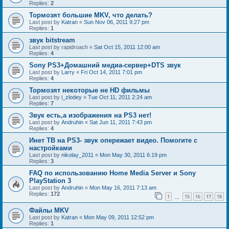
Replies:
2
Тормозят большие MKV, что делать?
Last post by
Katran
«
Sun Nov 06, 2011 9:27 pm
Replies:
1
звук bitstream
Last post by
rapidroach
«
Sat Oct 15, 2011 12:00 am
Replies:
4
Sony PS3+Домашний медиа-сервер+DTS звук
Last post by
Larry
«
Fri Oct 14, 2011 7:01 pm
Replies:
4
Тормозят некоторые не HD фильмы
Last post by
i_zlodey
«
Tue Oct 11, 2011 2:24 am
Replies:
7
Звук есть,а изображения на PS3 нет!
Last post by
Andruhin
«
Sat Jun 11, 2011 7:43 pm
Replies:
4
Инет ТВ на PS3- звук опережает видео. Помогите с
настройками
Last post by
nikolay_2011
«
Mon May 30, 2011 6:19 pm
Replies:
3
FAQ по использованию Home Media Server и Sony
PlayStation 3
Last post by
Andruhin
«
Mon May 16, 2011 7:13 am
Replies:
172
1
15
16
17
18
…
Файлы MKV
Last post by
Katran
«
Mon May 09, 2011 12:52 pm
Replies:
1