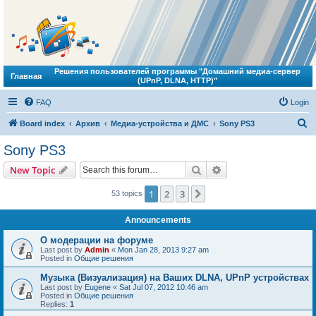
Решения пользователей программы "Домашний медиа-сервер
Главная
(UPnP, DLNA, HTTP)"
FAQ
Login
S
Board index
Архив
Медиа-устройства и ДМС
Sony PS3
e
Sony PS3
a
Search
Advanced search
New Topic
r
c
1
2
3
Next
53 topics
h
Announcements
О модерации на форуме
Last post by
Admin
«
Mon Jan 28, 2013 9:27 am
Posted in
Общие решения
Музыка (Визуализация) на Ваших DLNA, UPnP устройствах
Last post by
Eugene
«
Sat Jul 07, 2012 10:46 am
Posted in
Общие решения
Replies:
1