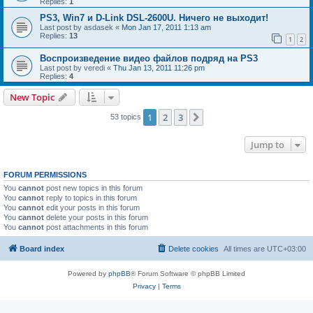
Replies:
1
PS3, Win7 и D-Link DSL-2600U. Ничего не выходит!
Last post by
asdasek
«
Mon Jan 17, 2011 1:13 am
Replies:
13
1
2
Воспроизведение видео файлов подряд на PS3
Last post by
veredi
«
Thu Jan 13, 2011 11:26 pm
Replies:
4
New Topic
1
2
3
Next
53 topics
Jump to
FORUM PERMISSIONS
You
cannot
post new topics in this forum
You
cannot
reply to topics in this forum
You
cannot
edit your posts in this forum
You
cannot
delete your posts in this forum
You
cannot
post attachments in this forum
Board index
Delete cookies
All times are
UTC+03:00
Powered by
phpBB
® Forum Software © phpBB Limited
Privacy
|
Terms