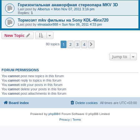
Горизонтальная анаморфная стереопара MKV 3D
Last post by
Albertus
«
Mon Nov 07, 2011 3:16 pm
Replies:
1
Тормозят mkv фильмы на Sony KDL-46nx720
Last post by
elmatador888
«
Sun Nov 06, 2011 4:33 pm
New Topic
1
2
3
4
Next
80 topics
Jump to
FORUM PERMISSIONS
You
cannot
post new topics in this forum
You
cannot
reply to topics in this forum
You
cannot
edit your posts in this forum
You
cannot
delete your posts in this forum
You
cannot
post attachments in this forum
Board index
Delete cookies
All times are
UTC+03:00
Powered by
phpBB
® Forum Software © phpBB Limited
Privacy
|
Terms