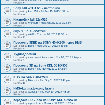
Replies:
6
Sony KDL-22EX320 - настройки
Last post by
ksv1959
«
Fri Feb 15, 2013 1:52 pm
Replies:
4
Настройки kdl-32cx520
Last post by
WendyH
«
Mon Jan 28, 2013 9:23 am
Replies:
3
Звук 5.1 KDL-32W5500
Last post by
wk07
«
Tue Jan 08, 2013 12:38 pm
Replies:
2
Просмотр 3DBD на SONY 40HX800 через HMS
Last post by
Boec
«
Mon Dec 03, 2012 8:46 pm
Replies:
4
Аудиодорожки
Last post by
max.boyarintsev
«
Wed Nov 07, 2012 2:44 pm
Replies:
1
Просмотр 3D на Sony KDL-55 HX853
Last post by
Boec
«
Thu Nov 01, 2012 8:42 pm
Replies:
1
IPTV на SONY 40W5500
Last post by
NAlexat
«
Tue Sep 11, 2012 3:48 pm
Replies:
8
HMS+kartina.tv+sony bravia
Last post by
wanek1
«
Thu May 10, 2012 6:43 pm
Replies:
2
передача HD Video на SONY KDL 40W5710
Last post by
a.prorekhin
«
Mon Apr 30, 2012 10:12 am