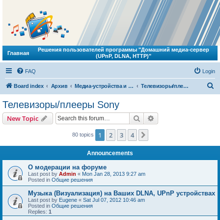
Решения пользователей программы "Домашний медиа-сервер
Главная
(UPnP, DLNA, HTTP)"
FAQ
Login
S
Board index
Архив
Медиа-устройства и ДМС
Телевизоры/плееры Sony
e
Телевизоры/плееры Sony
a
Search
Advanced search
New Topic
r
c
1
2
3
4
Next
80 topics
h
Announcements
О модерации на форуме
Last post by
Admin
«
Mon Jan 28, 2013 9:27 am
Posted in
Общие решения
Музыка (Визуализация) на Ваших DLNA, UPnP устройствах
Last post by
Eugene
«
Sat Jul 07, 2012 10:46 am
Posted in
Общие решения
Replies:
1