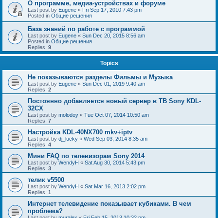
О программе, медиа-устройствах и форуме
Last post by
Eugene
«
Fri Sep 17, 2010 7:43 pm
Posted in
Общие решения
База знаний по работе с программой
Last post by
Eugene
«
Sun Dec 20, 2015 8:56 am
Posted in
Общие решения
Replies:
9
Topics
Не показываются разделы Фильмы и Музыка
Last post by
Eugene
«
Sun Dec 01, 2019 9:40 am
Replies:
2
Постоянно добавляется новый сервер в ТВ Sony KDL-
32CX
Last post by
molodoy
«
Tue Oct 07, 2014 10:50 am
Replies:
7
Настройка KDL-40NX700 mkv+iptv
Last post by
dj_lucky
«
Wed Sep 03, 2014 8:35 am
Replies:
4
Мини FAQ по телевизорам Sony 2014
Last post by
WendyH
«
Sat Aug 30, 2014 5:43 pm
Replies:
3
телик v5500
Last post by
WendyH
«
Sat Mar 16, 2013 2:02 pm
Replies:
1
Интернет телевидение показывает кубиками. В чем
проблема?
Last post by
muralex
«
Fri Feb 15, 2013 10:32 pm