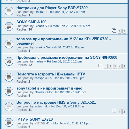
Replies:
4
Настройки для Player Sony BDP-S780?
Last post by
DM101
«
Thu Mar 01, 2012 7:57 pm
Replies:
1
SONY SMP-N100
Last post by
Stealth777
«
Mon Feb 20, 2012 9:55 am
Replies:
10
1
2
тормоза при проигрывании MKV на KDL-55EX720 -
решение!
Last post by
crunk
«
Sat Feb 04, 2012 10:05 pm
Replies:
1
Проблемы с резайзом изображения на SONY 40HX800
Last post by
melius
«
Fri Jan 06, 2012 5:12 pm
Replies:
42
1
2
3
4
5
Помогите настроить HD-каналы IPTV
Last post by
rsaspb
«
Thu Jan 05, 2012 9:16 pm
Replies:
2
sony tablet s не проигрывает видео
Last post by
Nikolai
«
Mon Jan 02, 2012 10:41 pm
Replies:
5
Вопрос по настройке HMS и Sony 32CX521
Last post by
video_nik
«
Fri Dec 30, 2011 8:13 am
Replies:
11
1
2
IPTV и SONY EX710
Last post by
a11356041
«
Mon Nov 28, 2011 1:11 pm
Replies:
6