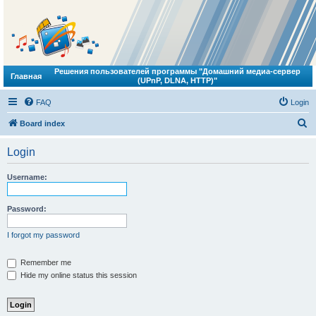
Решения пользователей программы "Домашний медиа-сервер
Главная
(UPnP, DLNA, HTTP)"
FAQ
Login
S
Board index
e
Login
a
r
Username:
c
h
Password:
I forgot my password
Remember me
Hide my online status this session