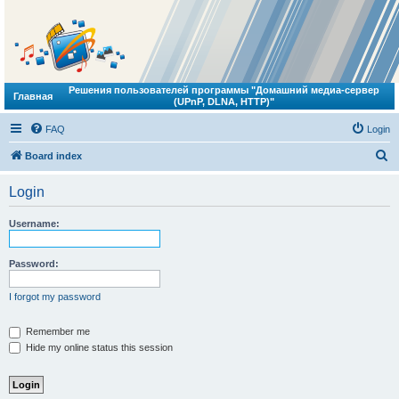
Решения пользователей программы "Домашний медиа-сервер
Главная
(UPnP, DLNA, HTTP)"
FAQ
Login
S
Board index
e
Login
a
r
Username:
c
h
Password:
I forgot my password
Remember me
Hide my online status this session