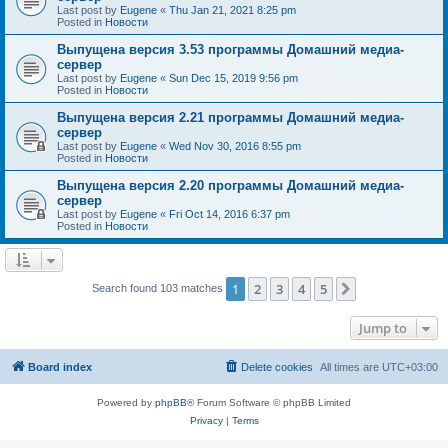
Last post by
Eugene
«
Thu Jan 21, 2021 8:25 pm
Posted in
Новости
Выпущена версия 3.53 программы Домашний медиа-
сервер
Last post by
Eugene
«
Sun Dec 15, 2019 9:56 pm
Posted in
Новости
Выпущена версия 2.21 программы Домашний медиа-
сервер
Last post by
Eugene
«
Wed Nov 30, 2016 8:55 pm
Posted in
Новости
Выпущена версия 2.20 программы Домашний медиа-
сервер
Last post by
Eugene
«
Fri Oct 14, 2016 6:37 pm
Posted in
Новости
1
2
3
4
5
Next
Search found 103 matches
Jump to
Board index
Delete cookies
All times are
UTC+03:00
Powered by
phpBB
® Forum Software © phpBB Limited
Privacy
|
Terms