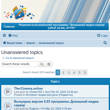
Решения пользователей программы "Домашний медиа-сервер
Главная
(UPnP, DLNA, HTTP)"
FAQ
Login
S
Board index
Search
Unanswered topics
e
Unanswered topics
a
Go to advanced search
r
Search
Advanced search
c
1
2
3
4
5
Next
Search found 103 matches
h
Topics
The-Cinema.online
Last post by
Hunter333
«
Sun Feb 18, 2024 12:56 pm
Posted in
Интернет медиа-ресурсы (Подкасты)
Выпущена версия 6.03 программы Домашний медиа-
сервер
Last post by
Eugene
«
Fri Mar 24, 2023 4:19 pm