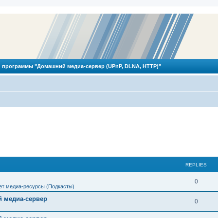
 программы "Домашний медиа-сервер (UPnP, DLNA, HTTP)"
REPLIES
R
0
ет медиа-ресурсы (Подкасты)
e
 медиа-сервер
R
0
p
e