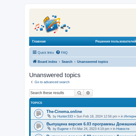
Главная
Решения пользователей
Quick links
FAQ
Board index
Search
Unanswered topics
Unanswered topics
Go to advanced search
Search
Advanced search
TOPICS
The-Cinema.online
by
Hunter333
»
Sun Feb 18, 2024 12:56 pm
» in
Интерн
Выпущена версия 6.03 программы Домашний
by
Eugene
»
Fri Mar 24, 2023 4:19 pm
» in
Новости