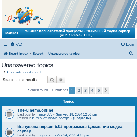
Решения пользователей программы "Домашний медиа-сервер
Главная
(UPnP, DLNA, HTTP)"
FAQ
Login
S
Board index
Search
Unanswered topics
e
Unanswered topics
a
Go to advanced search
r
Search
Advanced search
c
1
2
3
4
5
Next
Search found 103 matches
h
Topics
The-Cinema.online
Last post by
Hunter333
«
Sun Feb 18, 2024 12:56 pm
Posted in
Интернет медиа-ресурсы (Подкасты)
Выпущена версия 6.03 программы Домашний медиа-
сервер
Last post by
Eugene
«
Fri Mar 24, 2023 4:19 pm