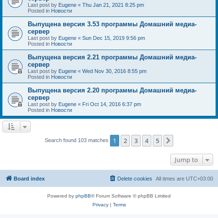
Last post by
Eugene
«
Thu Jan 21, 2021 8:25 pm
Posted in
Новости
Выпущена версия 3.53 программы Домашний медиа-
сервер
Last post by
Eugene
«
Sun Dec 15, 2019 9:56 pm
Posted in
Новости
Выпущена версия 2.21 программы Домашний медиа-
сервер
Last post by
Eugene
«
Wed Nov 30, 2016 8:55 pm
Posted in
Новости
Выпущена версия 2.20 программы Домашний медиа-
сервер
Last post by
Eugene
«
Fri Oct 14, 2016 6:37 pm
Posted in
Новости
1
2
3
4
5
Next
Search found 103 matches
Jump to
Board index
Delete cookies
All times are
UTC+03:00
Powered by
phpBB
® Forum Software © phpBB Limited
Privacy
|
Terms