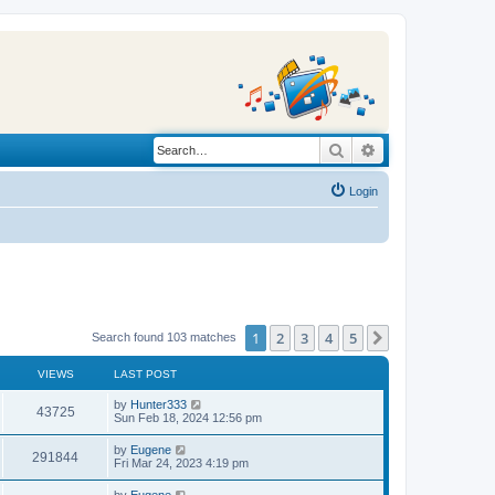
Search
Advanced search
Login
1
2
3
4
5
Next
Search found 103 matches
VIEWS
LAST POST
L
by
Hunter333
V
43725
a
Sun Feb 18, 2024 12:56 pm
s
i
t
L
by
Eugene
V
291844
p
a
Fri Mar 24, 2023 4:19 pm
e
o
s
s
i
t
L
by
Eugene