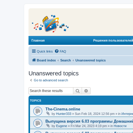
Главная
Решения пользователей
Quick links
FAQ
Board index
Search
Unanswered topics
Unanswered topics
Go to advanced search
Search
Advanced search
TOPICS
The-Cinema.online
by
Hunter333
»
Sun Feb 18, 2024 12:56 pm
» in
Интерн
Выпущена версия 6.03 программы Домашний
by
Eugene
»
Fri Mar 24, 2023 4:19 pm
» in
Новости