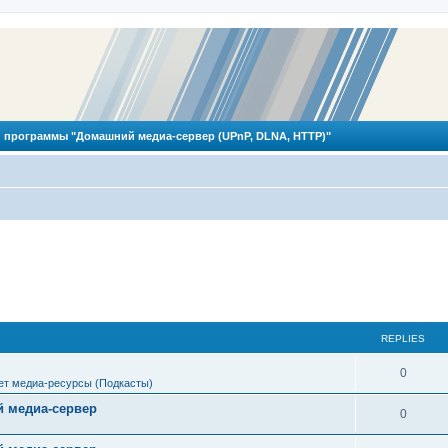
 программы "Домашний медиа-сервер (UPnP, DLNA, HTTP)"
REPLIES
R
0
ет медиа-ресурсы (Подкасты)
e
 медиа-сервер
R
0
p
e