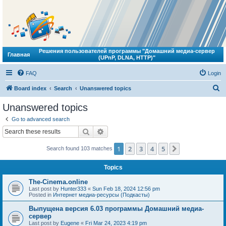
Решения пользователей программы "Домашний медиа-сервер
Главная
(UPnP, DLNA, HTTP)"
FAQ
Login
S
Board index
Search
Unanswered topics
e
Unanswered topics
a
Go to advanced search
r
Search
Advanced search
c
1
2
3
4
5
Next
Search found 103 matches
h
Topics
The-Cinema.online
Last post by
Hunter333
«
Sun Feb 18, 2024 12:56 pm
Posted in
Интернет медиа-ресурсы (Подкасты)
Выпущена версия 6.03 программы Домашний медиа-
сервер
Last post by
Eugene
«
Fri Mar 24, 2023 4:19 pm