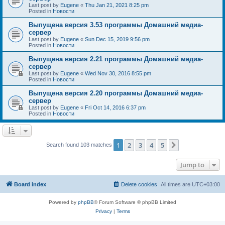
Last post by
Eugene
«
Thu Jan 21, 2021 8:25 pm
Posted in
Новости
Выпущена версия 3.53 программы Домашний медиа-
сервер
Last post by
Eugene
«
Sun Dec 15, 2019 9:56 pm
Posted in
Новости
Выпущена версия 2.21 программы Домашний медиа-
сервер
Last post by
Eugene
«
Wed Nov 30, 2016 8:55 pm
Posted in
Новости
Выпущена версия 2.20 программы Домашний медиа-
сервер
Last post by
Eugene
«
Fri Oct 14, 2016 6:37 pm
Posted in
Новости
1
2
3
4
5
Next
Search found 103 matches
Jump to
Board index
Delete cookies
All times are
UTC+03:00
Powered by
phpBB
® Forum Software © phpBB Limited
Privacy
|
Terms