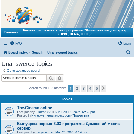
Решения пользователей программы "Домашний медиа-сервер
Главная
(UPnP, DLNA, HTTP)"
FAQ
Login
S
Board index
Search
Unanswered topics
e
Unanswered topics
a
Go to advanced search
r
Search
Advanced search
c
1
2
3
4
5
Next
Search found 103 matches
h
Topics
The-Cinema.online
Last post by
Hunter333
«
Sun Feb 18, 2024 12:56 pm
Posted in
Интернет медиа-ресурсы (Подкасты)
Выпущена версия 6.03 программы Домашний медиа-
сервер
Last post by
Eugene
«
Fri Mar 24, 2023 4:19 pm