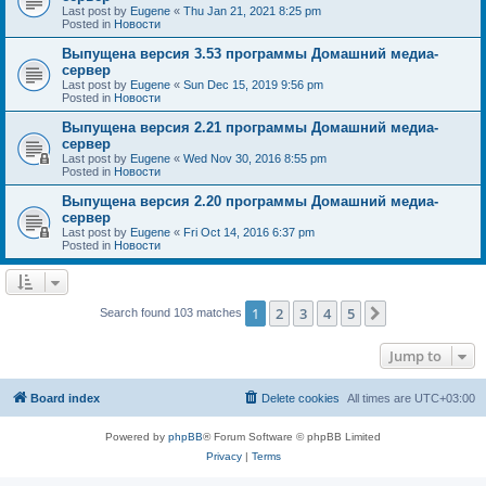
Last post by
Eugene
«
Thu Jan 21, 2021 8:25 pm
Posted in
Новости
Выпущена версия 3.53 программы Домашний медиа-
сервер
Last post by
Eugene
«
Sun Dec 15, 2019 9:56 pm
Posted in
Новости
Выпущена версия 2.21 программы Домашний медиа-
сервер
Last post by
Eugene
«
Wed Nov 30, 2016 8:55 pm
Posted in
Новости
Выпущена версия 2.20 программы Домашний медиа-
сервер
Last post by
Eugene
«
Fri Oct 14, 2016 6:37 pm
Posted in
Новости
1
2
3
4
5
Next
Search found 103 matches
Jump to
Board index
Delete cookies
All times are
UTC+03:00
Powered by
phpBB
® Forum Software © phpBB Limited
Privacy
|
Terms