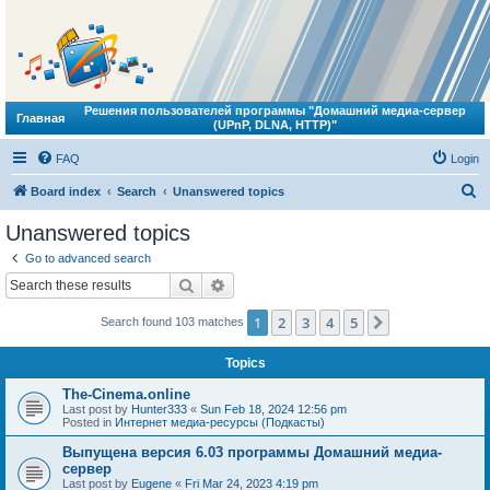
Решения пользователей программы "Домашний медиа-сервер
Главная
(UPnP, DLNA, HTTP)"
FAQ
Login
S
Board index
Search
Unanswered topics
e
Unanswered topics
a
Go to advanced search
r
Search
Advanced search
c
1
2
3
4
5
Next
Search found 103 matches
h
Topics
The-Cinema.online
Last post by
Hunter333
«
Sun Feb 18, 2024 12:56 pm
Posted in
Интернет медиа-ресурсы (Подкасты)
Выпущена версия 6.03 программы Домашний медиа-
сервер
Last post by
Eugene
«
Fri Mar 24, 2023 4:19 pm