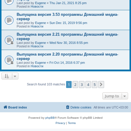
Last post by
Eugene
«
Thu Jan 21, 2021 8:25 pm
Posted in
Новости
Выпущена версия 3.53 программы Домашний медиа-
сервер
Last post by
Eugene
«
Sun Dec 15, 2019 9:56 pm
Posted in
Новости
Выпущена версия 2.21 программы Домашний медиа-
сервер
Last post by
Eugene
«
Wed Nov 30, 2016 8:55 pm
Posted in
Новости
Выпущена версия 2.20 программы Домашний медиа-
сервер
Last post by
Eugene
«
Fri Oct 14, 2016 6:37 pm
Posted in
Новости
1
2
3
4
5
Next
Search found 103 matches
Jump to
Board index
Delete cookies
All times are
UTC+03:00
Powered by
phpBB
® Forum Software © phpBB Limited
Privacy
|
Terms