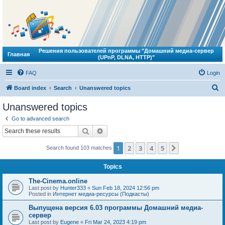
Решения пользователей программы "Домашний медиа-сервер
Главная
(UPnP, DLNA, HTTP)"
FAQ
Login
S
Board index
Search
Unanswered topics
e
Unanswered topics
a
Go to advanced search
r
Search
Advanced search
c
1
2
3
4
5
Next
Search found 103 matches
h
Topics
The-Cinema.online
Last post by
Hunter333
«
Sun Feb 18, 2024 12:56 pm
Posted in
Интернет медиа-ресурсы (Подкасты)
Выпущена версия 6.03 программы Домашний медиа-
сервер
Last post by
Eugene
«
Fri Mar 24, 2023 4:19 pm