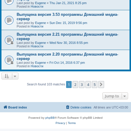
Last post by
Eugene
«
Thu Jan 21, 2021 8:25 pm
Posted in
Новости
Выпущена версия 3.53 программы Домашний медиа-
сервер
Last post by
Eugene
«
Sun Dec 15, 2019 9:56 pm
Posted in
Новости
Выпущена версия 2.21 программы Домашний медиа-
сервер
Last post by
Eugene
«
Wed Nov 30, 2016 8:55 pm
Posted in
Новости
Выпущена версия 2.20 программы Домашний медиа-
сервер
Last post by
Eugene
«
Fri Oct 14, 2016 6:37 pm
Posted in
Новости
1
2
3
4
5
Next
Search found 103 matches
Jump to
Board index
Delete cookies
All times are
UTC+03:00
Powered by
phpBB
® Forum Software © phpBB Limited
Privacy
|
Terms