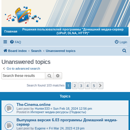
Решения пользователей программы "Домашний медиа-сервер
Главная
(UPnP, DLNA, HTTP)"
FAQ
Login
S
Board index
Search
Unanswered topics
e
Unanswered topics
a
Go to advanced search
r
Search
Advanced search
c
1
2
3
4
5
Next
Search found 103 matches
h
Topics
The-Cinema.online
Last post by
Hunter333
«
Sun Feb 18, 2024 12:56 pm
Posted in
Интернет медиа-ресурсы (Подкасты)
Выпущена версия 6.03 программы Домашний медиа-
сервер
Last post by
Eugene
«
Fri Mar 24, 2023 4:19 pm