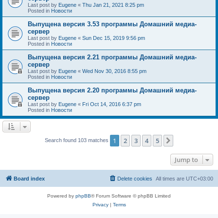
Last post by
Eugene
«
Thu Jan 21, 2021 8:25 pm
Posted in
Новости
Выпущена версия 3.53 программы Домашний медиа-
сервер
Last post by
Eugene
«
Sun Dec 15, 2019 9:56 pm
Posted in
Новости
Выпущена версия 2.21 программы Домашний медиа-
сервер
Last post by
Eugene
«
Wed Nov 30, 2016 8:55 pm
Posted in
Новости
Выпущена версия 2.20 программы Домашний медиа-
сервер
Last post by
Eugene
«
Fri Oct 14, 2016 6:37 pm
Posted in
Новости
1
2
3
4
5
Next
Search found 103 matches
Jump to
Board index
Delete cookies
All times are
UTC+03:00
Powered by
phpBB
® Forum Software © phpBB Limited
Privacy
|
Terms