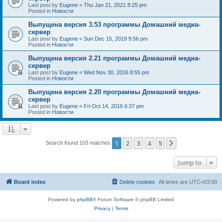
Last post by
Eugene
«
Thu Jan 21, 2021 8:25 pm
Posted in
Новости
Выпущена версия 3.53 программы Домашний медиа-
сервер
Last post by
Eugene
«
Sun Dec 15, 2019 9:56 pm
Posted in
Новости
Выпущена версия 2.21 программы Домашний медиа-
сервер
Last post by
Eugene
«
Wed Nov 30, 2016 8:55 pm
Posted in
Новости
Выпущена версия 2.20 программы Домашний медиа-
сервер
Last post by
Eugene
«
Fri Oct 14, 2016 6:37 pm
Posted in
Новости
1
2
3
4
5
Next
Search found 103 matches
Jump to
Board index
Delete cookies
All times are
UTC+03:00
Powered by
phpBB
® Forum Software © phpBB Limited
Privacy
|
Terms