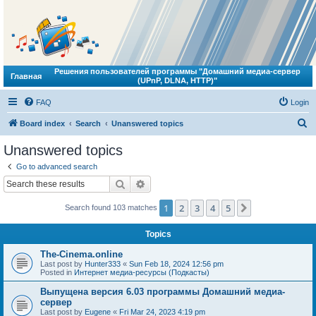
Решения пользователей программы "Домашний медиа-сервер
Главная
(UPnP, DLNA, HTTP)"
FAQ
Login
S
Board index
Search
Unanswered topics
e
Unanswered topics
a
Go to advanced search
r
Search
Advanced search
c
1
2
3
4
5
Next
Search found 103 matches
h
Topics
The-Cinema.online
Last post by
Hunter333
«
Sun Feb 18, 2024 12:56 pm
Posted in
Интернет медиа-ресурсы (Подкасты)
Выпущена версия 6.03 программы Домашний медиа-
сервер
Last post by
Eugene
«
Fri Mar 24, 2023 4:19 pm