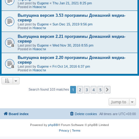
Last post by
Eugene
«
Thu Jan 21, 2021 8:25 pm
Posted in
Новости
Выпущена версия 3.53 программы Домашний медиа-
сервер
Last post by
Eugene
«
Sun Dec 15, 2019 9:56 pm
Posted in
Новости
Выпущена версия 2.21 программы Домашний медиа-
сервер
Last post by
Eugene
«
Wed Nov 30, 2016 8:55 pm
Posted in
Новости
Выпущена версия 2.20 программы Домашний медиа-
сервер
Last post by
Eugene
«
Fri Oct 14, 2016 6:37 pm
Posted in
Новости
1
2
3
4
5
Next
Search found 103 matches
Jump to
Board index
Delete cookies
All times are
UTC+03:00
Powered by
phpBB
® Forum Software © phpBB Limited
Privacy
|
Terms