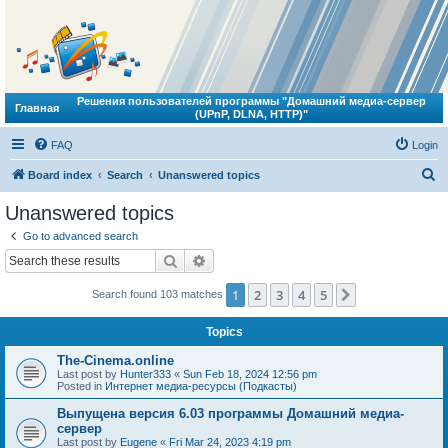
Решения пользователей программы "Домашний медиа-сервер
Главная
(UPnP, DLNA, HTTP)"
FAQ
Login
S
Board index
Search
Unanswered topics
e
Unanswered topics
a
Go to advanced search
r
Search
Advanced search
c
1
2
3
4
5
Next
Search found 103 matches
h
Topics
The-Cinema.online
Last post by
Hunter333
«
Sun Feb 18, 2024 12:56 pm
Posted in
Интернет медиа-ресурсы (Подкасты)
Выпущена версия 6.03 программы Домашний медиа-
сервер
Last post by
Eugene
«
Fri Mar 24, 2023 4:19 pm