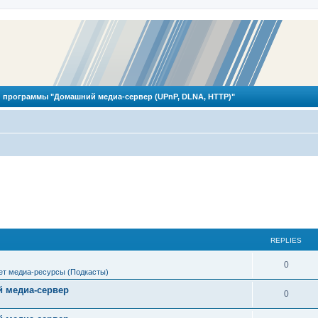
 программы "Домашний медиа-сервер (UPnP, DLNA, HTTP)"
REPLIES
R
0
ет медиа-ресурсы (Подкасты)
e
 медиа-сервер
R
0
p
e