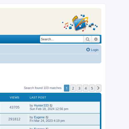
Search
Advanced search
Login
1
2
3
4
5
Next
Search found 103 matches
VIEWS
LAST POST
L
by
Hunter333
V
43705
a
Sun Feb 18, 2024 12:56 pm
s
i
t
L
by
Eugene
V
291812
p
a
Fri Mar 24, 2023 4:19 pm
e
o
s
s
i
t
L
by
Eugene