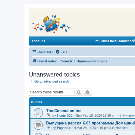
Главная
Решения пользователей
Quick links
FAQ
Board index
Search
Unanswered topics
Unanswered topics
Go to advanced search
Search
Advanced search
TOPICS
The-Cinema.online
by
Hunter333
»
Sun Feb 18, 2024 12:56 pm
» in
Интерн
Выпущена версия 6.03 программы Домашний
by
Eugene
»
Fri Mar 24, 2023 4:19 pm
» in
Новости