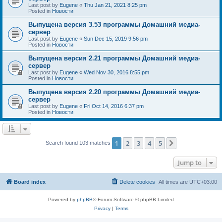
Last post by
Eugene
«
Thu Jan 21, 2021 8:25 pm
Posted in
Новости
Выпущена версия 3.53 программы Домашний медиа-
сервер
Last post by
Eugene
«
Sun Dec 15, 2019 9:56 pm
Posted in
Новости
Выпущена версия 2.21 программы Домашний медиа-
сервер
Last post by
Eugene
«
Wed Nov 30, 2016 8:55 pm
Posted in
Новости
Выпущена версия 2.20 программы Домашний медиа-
сервер
Last post by
Eugene
«
Fri Oct 14, 2016 6:37 pm
Posted in
Новости
1
2
3
4
5
Next
Search found 103 matches
Jump to
Board index
Delete cookies
All times are
UTC+03:00
Powered by
phpBB
® Forum Software © phpBB Limited
Privacy
|
Terms