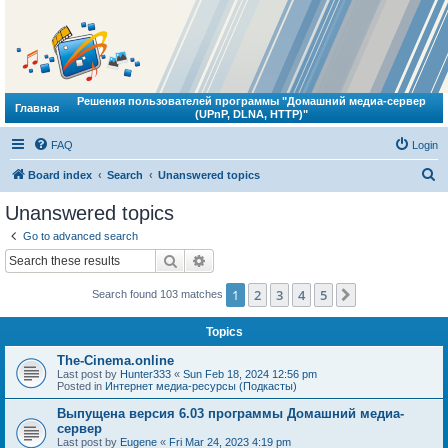
Решения пользователей программы "Домашний медиа-сервер
Главная
(UPnP, DLNA, HTTP)"
FAQ
Login
S
Board index
Search
Unanswered topics
e
Unanswered topics
a
Go to advanced search
r
Search
Advanced search
c
1
2
3
4
5
Next
Search found 103 matches
h
Topics
The-Cinema.online
Last post by
Hunter333
«
Sun Feb 18, 2024 12:56 pm
Posted in
Интернет медиа-ресурсы (Подкасты)
Выпущена версия 6.03 программы Домашний медиа-
сервер
Last post by
Eugene
«
Fri Mar 24, 2023 4:19 pm