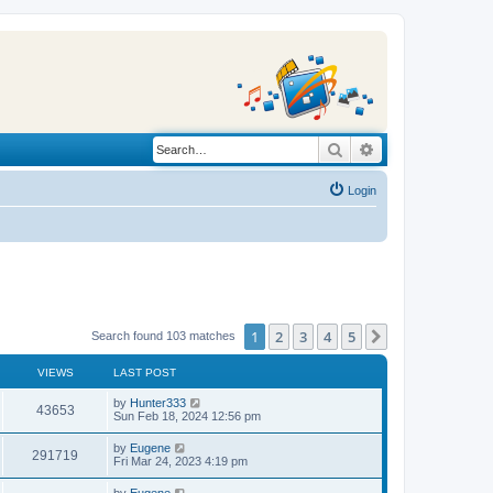
Search
Advanced search
Login
1
2
3
4
5
Next
Search found 103 matches
VIEWS
LAST POST
L
by
Hunter333
V
43653
a
Sun Feb 18, 2024 12:56 pm
s
i
t
L
by
Eugene
V
291719
p
a
Fri Mar 24, 2023 4:19 pm
e
o
s
s
i
t
L
by
Eugene