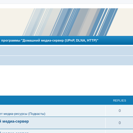
 программы "Домашний медиа-сервер (UPnP, DLNA, HTTP)"
REPLIES
R
0
ет медиа-ресурсы (Подкасты)
e
 медиа-сервер
R
0
p
e