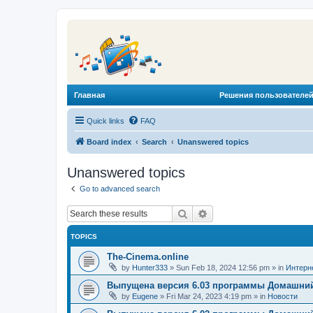
Главная
Решения пользователей
Quick links
FAQ
Board index
Search
Unanswered topics
Unanswered topics
Go to advanced search
Search
Advanced search
TOPICS
The-Cinema.online
by
Hunter333
»
Sun Feb 18, 2024 12:56 pm
» in
Интерн
Выпущена версия 6.03 программы Домашний
by
Eugene
»
Fri Mar 24, 2023 4:19 pm
» in
Новости