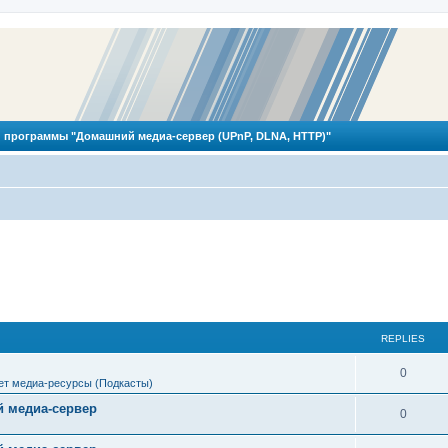
 программы "Домашний медиа-сервер (UPnP, DLNA, HTTP)"
REPLIES
R
0
ет медиа-ресурсы (Подкасты)
e
 медиа-сервер
R
0
p
e