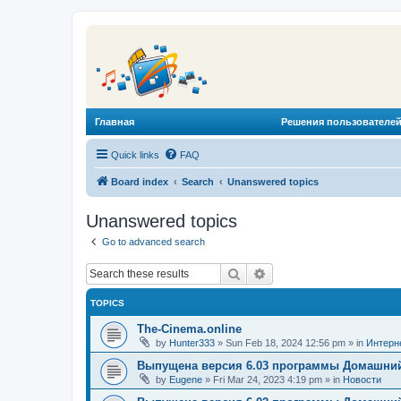
Главная
Решения пользователей
Quick links
FAQ
Board index
Search
Unanswered topics
Unanswered topics
Go to advanced search
Search
Advanced search
TOPICS
The-Cinema.online
by
Hunter333
»
Sun Feb 18, 2024 12:56 pm
» in
Интерн
Выпущена версия 6.03 программы Домашний
by
Eugene
»
Fri Mar 24, 2023 4:19 pm
» in
Новости