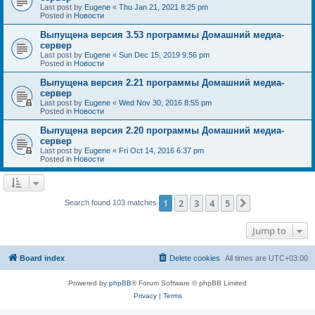
Last post by
Eugene
«
Thu Jan 21, 2021 8:25 pm
Posted in
Новости
Выпущена версия 3.53 программы Домашний медиа-
сервер
Last post by
Eugene
«
Sun Dec 15, 2019 9:56 pm
Posted in
Новости
Выпущена версия 2.21 программы Домашний медиа-
сервер
Last post by
Eugene
«
Wed Nov 30, 2016 8:55 pm
Posted in
Новости
Выпущена версия 2.20 программы Домашний медиа-
сервер
Last post by
Eugene
«
Fri Oct 14, 2016 6:37 pm
Posted in
Новости
1
2
3
4
5
Next
Search found 103 matches
Jump to
Board index
Delete cookies
All times are
UTC+03:00
Powered by
phpBB
® Forum Software © phpBB Limited
Privacy
|
Terms