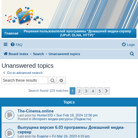
Решения пользователей программы "Домашний медиа-сервер
Главная
(UPnP, DLNA, HTTP)"
FAQ
Login
S
Board index
Search
Unanswered topics
e
Unanswered topics
a
Go to advanced search
r
Search
Advanced search
c
1
2
3
4
5
Next
Search found 103 matches
h
Topics
The-Cinema.online
Last post by
Hunter333
«
Sun Feb 18, 2024 12:56 pm
Posted in
Интернет медиа-ресурсы (Подкасты)
Выпущена версия 6.03 программы Домашний медиа-
сервер
Last post by
Eugene
«
Fri Mar 24, 2023 4:19 pm