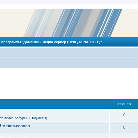
 программы "Домашний медиа-сервер (UPnP, DLNA, HTTP)"
REPLIES
R
0
ет медиа-ресурсы (Подкасты)
e
 медиа-сервер
R
0
p
e