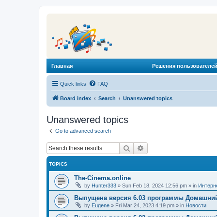
Главная
Решения пользователей
Quick links
FAQ
Board index
Search
Unanswered topics
Unanswered topics
Go to advanced search
Search
Advanced search
TOPICS
The-Cinema.online
by
Hunter333
»
Sun Feb 18, 2024 12:56 pm
» in
Интерн
Выпущена версия 6.03 программы Домашний
by
Eugene
»
Fri Mar 24, 2023 4:19 pm
» in
Новости