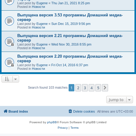
Last post by
Eugene
«
Thu Jan 21, 2021 8:25 pm
Posted in
Новости
Выпущена версия 3.53 программы Домашний медиа-
сервер
Last post by
Eugene
«
Sun Dec 15, 2019 9:56 pm
Posted in
Новости
Выпущена версия 2.21 программы Домашний медиа-
сервер
Last post by
Eugene
«
Wed Nov 30, 2016 8:55 pm
Posted in
Новости
Выпущена версия 2.20 программы Домашний медиа-
сервер
Last post by
Eugene
«
Fri Oct 14, 2016 6:37 pm
Posted in
Новости
1
2
3
4
5
Next
Search found 103 matches
Jump to
Board index
Delete cookies
All times are
UTC+03:00
Powered by
phpBB
® Forum Software © phpBB Limited
Privacy
|
Terms