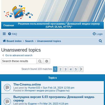
Решения пользователей программы "Домашний медиа-сервер
Главная
(UPnP, DLNA, HTTP)"
FAQ
Login
S
Board index
Search
Unanswered topics
e
Unanswered topics
a
Go to advanced search
r
Search
Advanced search
c
1
2
3
4
5
Next
Search found 103 matches
h
Topics
The-Cinema.online
Last post by
Hunter333
«
Sun Feb 18, 2024 12:56 pm
Posted in
Интернет медиа-ресурсы (Подкасты)
Выпущена версия 6.03 программы Домашний медиа-
сервер
Last post by
Eugene
«
Fri Mar 24, 2023 4:19 pm