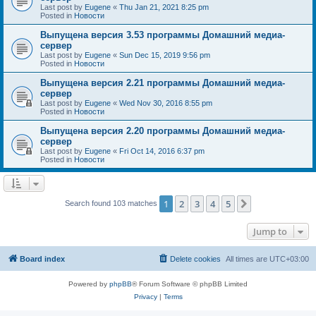
Last post by
Eugene
«
Thu Jan 21, 2021 8:25 pm
Posted in
Новости
Выпущена версия 3.53 программы Домашний медиа-
сервер
Last post by
Eugene
«
Sun Dec 15, 2019 9:56 pm
Posted in
Новости
Выпущена версия 2.21 программы Домашний медиа-
сервер
Last post by
Eugene
«
Wed Nov 30, 2016 8:55 pm
Posted in
Новости
Выпущена версия 2.20 программы Домашний медиа-
сервер
Last post by
Eugene
«
Fri Oct 14, 2016 6:37 pm
Posted in
Новости
1
2
3
4
5
Next
Search found 103 matches
Jump to
Board index
Delete cookies
All times are
UTC+03:00
Powered by
phpBB
® Forum Software © phpBB Limited
Privacy
|
Terms