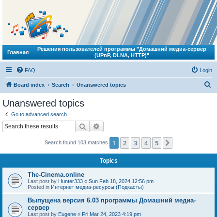
Решения пользователей программы "Домашний медиа-сервер
Главная
(UPnP, DLNA, HTTP)"
FAQ
Login
S
Board index
Search
Unanswered topics
e
Unanswered topics
a
Go to advanced search
r
Search
Advanced search
c
1
2
3
4
5
Next
Search found 103 matches
h
Topics
The-Cinema.online
Last post by
Hunter333
«
Sun Feb 18, 2024 12:56 pm
Posted in
Интернет медиа-ресурсы (Подкасты)
Выпущена версия 6.03 программы Домашний медиа-
сервер
Last post by
Eugene
«
Fri Mar 24, 2023 4:19 pm