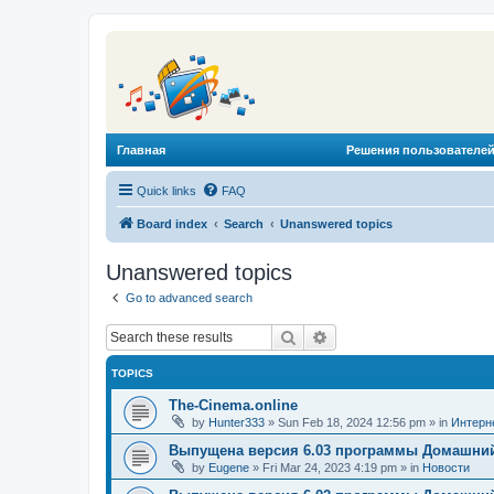
Главная
Решения пользователей
Quick links
FAQ
Board index
Search
Unanswered topics
Unanswered topics
Go to advanced search
Search
Advanced search
TOPICS
The-Cinema.online
by
Hunter333
»
Sun Feb 18, 2024 12:56 pm
» in
Интерн
Выпущена версия 6.03 программы Домашний
by
Eugene
»
Fri Mar 24, 2023 4:19 pm
» in
Новости