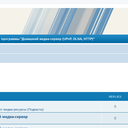
 программы "Домашний медиа-сервер (UPnP, DLNA, HTTP)"
REPLIES
R
0
ет медиа-ресурсы (Подкасты)
e
 медиа-сервер
R
0
p
e