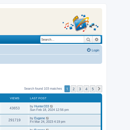
Search
Advanced search
Login
1
2
3
4
5
Next
Search found 103 matches
VIEWS
LAST POST
L
by
Hunter333
V
43653
a
Sun Feb 18, 2024 12:56 pm
s
i
t
L
by
Eugene
V
291719
p
a
Fri Mar 24, 2023 4:19 pm
e
o
s
s
i
t
L
by
Eugene