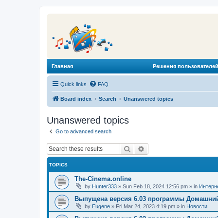
Главная
Решения пользователей
Quick links
FAQ
Board index
Search
Unanswered topics
Unanswered topics
Go to advanced search
Search
Advanced search
TOPICS
The-Cinema.online
by
Hunter333
»
Sun Feb 18, 2024 12:56 pm
» in
Интерн
Выпущена версия 6.03 программы Домашний
by
Eugene
»
Fri Mar 24, 2023 4:19 pm
» in
Новости