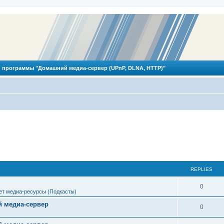
 программы "Домашний медиа-сервер (UPnP, DLNA, HTTP)"
REPLIES
R
0
ет медиа-ресурсы (Подкасты)
e
 медиа-сервер
R
0
p
e