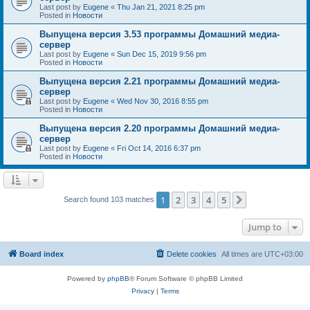
Last post by
Eugene
«
Thu Jan 21, 2021 8:25 pm
Posted in
Новости
Выпущена версия 3.53 программы Домашний медиа-
сервер
Last post by
Eugene
«
Sun Dec 15, 2019 9:56 pm
Posted in
Новости
Выпущена версия 2.21 программы Домашний медиа-
сервер
Last post by
Eugene
«
Wed Nov 30, 2016 8:55 pm
Posted in
Новости
Выпущена версия 2.20 программы Домашний медиа-
сервер
Last post by
Eugene
«
Fri Oct 14, 2016 6:37 pm
Posted in
Новости
1
2
3
4
5
Next
Search found 103 matches
Jump to
Board index
Delete cookies
All times are
UTC+03:00
Powered by
phpBB
® Forum Software © phpBB Limited
Privacy
|
Terms