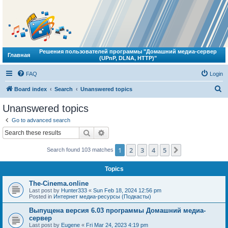
Решения пользователей программы "Домашний медиа-сервер
Главная
(UPnP, DLNA, HTTP)"
FAQ
Login
S
Board index
Search
Unanswered topics
e
Unanswered topics
a
Go to advanced search
r
Search
Advanced search
c
1
2
3
4
5
Next
Search found 103 matches
h
Topics
The-Cinema.online
Last post by
Hunter333
«
Sun Feb 18, 2024 12:56 pm
Posted in
Интернет медиа-ресурсы (Подкасты)
Выпущена версия 6.03 программы Домашний медиа-
сервер
Last post by
Eugene
«
Fri Mar 24, 2023 4:19 pm