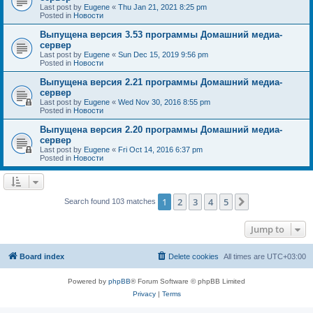
Last post by
Eugene
«
Thu Jan 21, 2021 8:25 pm
Posted in
Новости
Выпущена версия 3.53 программы Домашний медиа-
сервер
Last post by
Eugene
«
Sun Dec 15, 2019 9:56 pm
Posted in
Новости
Выпущена версия 2.21 программы Домашний медиа-
сервер
Last post by
Eugene
«
Wed Nov 30, 2016 8:55 pm
Posted in
Новости
Выпущена версия 2.20 программы Домашний медиа-
сервер
Last post by
Eugene
«
Fri Oct 14, 2016 6:37 pm
Posted in
Новости
1
2
3
4
5
Next
Search found 103 matches
Jump to
Board index
Delete cookies
All times are
UTC+03:00
Powered by
phpBB
® Forum Software © phpBB Limited
Privacy
|
Terms