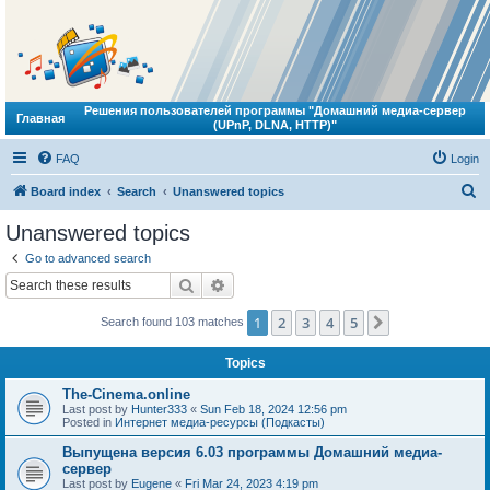
Решения пользователей программы "Домашний медиа-сервер
Главная
(UPnP, DLNA, HTTP)"
FAQ
Login
S
Board index
Search
Unanswered topics
e
Unanswered topics
a
Go to advanced search
r
Search
Advanced search
c
1
2
3
4
5
Next
Search found 103 matches
h
Topics
The-Cinema.online
Last post by
Hunter333
«
Sun Feb 18, 2024 12:56 pm
Posted in
Интернет медиа-ресурсы (Подкасты)
Выпущена версия 6.03 программы Домашний медиа-
сервер
Last post by
Eugene
«
Fri Mar 24, 2023 4:19 pm