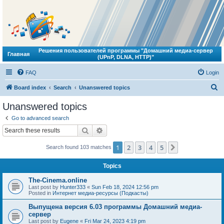
Решения пользователей программы "Домашний медиа-сервер
Главная
(UPnP, DLNA, HTTP)"
FAQ
Login
S
Board index
Search
Unanswered topics
e
Unanswered topics
a
Go to advanced search
r
Search
Advanced search
c
1
2
3
4
5
Next
Search found 103 matches
h
Topics
The-Cinema.online
Last post by
Hunter333
«
Sun Feb 18, 2024 12:56 pm
Posted in
Интернет медиа-ресурсы (Подкасты)
Выпущена версия 6.03 программы Домашний медиа-
сервер
Last post by
Eugene
«
Fri Mar 24, 2023 4:19 pm