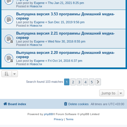
Last post by
Eugene
«
Thu Jan 21, 2021 8:25 pm
Posted in
Новости
Выпущена версия 3.53 программы Домашний медиа-
сервер
Last post by
Eugene
«
Sun Dec 15, 2019 9:56 pm
Posted in
Новости
Выпущена версия 2.21 программы Домашний медиа-
сервер
Last post by
Eugene
«
Wed Nov 30, 2016 8:55 pm
Posted in
Новости
Выпущена версия 2.20 программы Домашний медиа-
сервер
Last post by
Eugene
«
Fri Oct 14, 2016 6:37 pm
Posted in
Новости
1
2
3
4
5
Next
Search found 103 matches
Jump to
Board index
Delete cookies
All times are
UTC+03:00
Powered by
phpBB
® Forum Software © phpBB Limited
Privacy
|
Terms