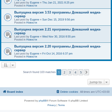
Last post by
Eugene
«
Thu Jan 21, 2021 8:25 pm
Posted in
Новости
Выпущена версия 3.53 программы Домашний медиа-
сервер
Last post by
Eugene
«
Sun Dec 15, 2019 9:56 pm
Posted in
Новости
Выпущена версия 2.21 программы Домашний медиа-
сервер
Last post by
Eugene
«
Wed Nov 30, 2016 8:55 pm
Posted in
Новости
Выпущена версия 2.20 программы Домашний медиа-
сервер
Last post by
Eugene
«
Fri Oct 14, 2016 6:37 pm
Posted in
Новости
1
2
3
4
5
Next
Search found 103 matches
Jump to
Board index
Delete cookies
All times are
UTC+03:00
Powered by
phpBB
® Forum Software © phpBB Limited
Privacy
|
Terms