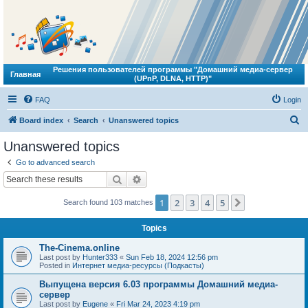
Решения пользователей программы "Домашний медиа-сервер
Главная
(UPnP, DLNA, HTTP)"
FAQ
Login
S
Board index
Search
Unanswered topics
e
Unanswered topics
a
Go to advanced search
r
Search
Advanced search
c
1
2
3
4
5
Next
Search found 103 matches
h
Topics
The-Cinema.online
Last post by
Hunter333
«
Sun Feb 18, 2024 12:56 pm
Posted in
Интернет медиа-ресурсы (Подкасты)
Выпущена версия 6.03 программы Домашний медиа-
сервер
Last post by
Eugene
«
Fri Mar 24, 2023 4:19 pm