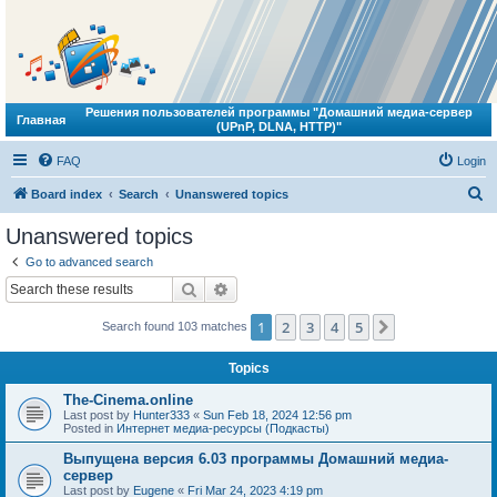
Решения пользователей программы "Домашний медиа-сервер
Главная
(UPnP, DLNA, HTTP)"
FAQ
Login
S
Board index
Search
Unanswered topics
e
Unanswered topics
a
Go to advanced search
r
Search
Advanced search
c
1
2
3
4
5
Next
Search found 103 matches
h
Topics
The-Cinema.online
Last post by
Hunter333
«
Sun Feb 18, 2024 12:56 pm
Posted in
Интернет медиа-ресурсы (Подкасты)
Выпущена версия 6.03 программы Домашний медиа-
сервер
Last post by
Eugene
«
Fri Mar 24, 2023 4:19 pm