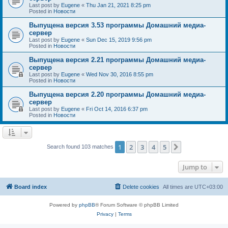
Last post by
Eugene
«
Thu Jan 21, 2021 8:25 pm
Posted in
Новости
Выпущена версия 3.53 программы Домашний медиа-
сервер
Last post by
Eugene
«
Sun Dec 15, 2019 9:56 pm
Posted in
Новости
Выпущена версия 2.21 программы Домашний медиа-
сервер
Last post by
Eugene
«
Wed Nov 30, 2016 8:55 pm
Posted in
Новости
Выпущена версия 2.20 программы Домашний медиа-
сервер
Last post by
Eugene
«
Fri Oct 14, 2016 6:37 pm
Posted in
Новости
1
2
3
4
5
Next
Search found 103 matches
Jump to
Board index
Delete cookies
All times are
UTC+03:00
Powered by
phpBB
® Forum Software © phpBB Limited
Privacy
|
Terms