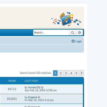
Search
Advanced search
Login
1
2
3
4
5
Next
Search found 103 matches
VIEWS
LAST POST
L
by
Hunter333
V
43712
a
Sun Feb 18, 2024 12:56 pm
s
i
t
L
by
Eugene
V
291831
p
a
Fri Mar 24, 2023 4:19 pm
e
o
s
s
i
t
L
by
Eugene