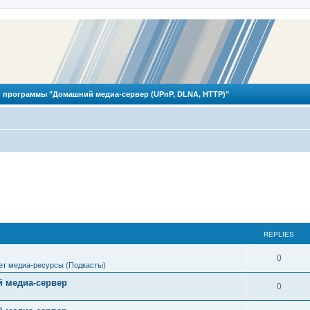
 программы "Домашний медиа-сервер (UPnP, DLNA, HTTP)"
REPLIES
R
0
ет медиа-ресурсы (Подкасты)
e
 медиа-сервер
R
0
p
e