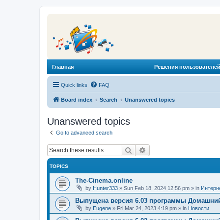
Главная
Решения пользователей
Quick links
FAQ
Board index
Search
Unanswered topics
Unanswered topics
Go to advanced search
Search
Advanced search
TOPICS
The-Cinema.online
by
Hunter333
»
Sun Feb 18, 2024 12:56 pm
» in
Интерн
Выпущена версия 6.03 программы Домашний
by
Eugene
»
Fri Mar 24, 2023 4:19 pm
» in
Новости