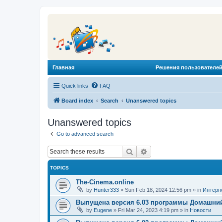
Главная
Решения пользователей
Quick links
FAQ
Board index
Search
Unanswered topics
Unanswered topics
Go to advanced search
Search
Advanced search
TOPICS
The-Cinema.online
by
Hunter333
»
Sun Feb 18, 2024 12:56 pm
» in
Интерн
Выпущена версия 6.03 программы Домашний
by
Eugene
»
Fri Mar 24, 2023 4:19 pm
» in
Новости