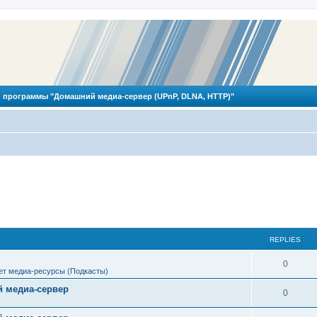
 программы "Домашний медиа-сервер (UPnP, DLNA, HTTP)"
REPLIES
R
0
ет медиа-ресурсы (Подкасты)
e
 медиа-сервер
R
0
p
e