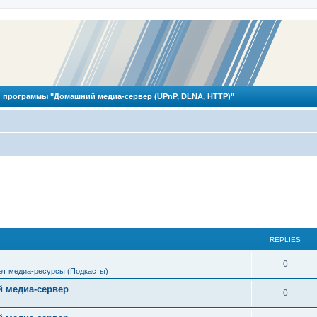
 программы "Домашний медиа-сервер (UPnP, DLNA, HTTP)"
REPLIES
R
0
ет медиа-ресурсы (Подкасты)
e
 медиа-сервер
R
0
p
e