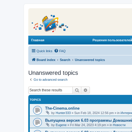
Главная
Решения пользователей
Quick links
FAQ
Board index
Search
Unanswered topics
Unanswered topics
Go to advanced search
Search
Advanced search
TOPICS
The-Cinema.online
by
Hunter333
»
Sun Feb 18, 2024 12:56 pm
» in
Интерн
Выпущена версия 6.03 программы Домашний
by
Eugene
»
Fri Mar 24, 2023 4:19 pm
» in
Новости