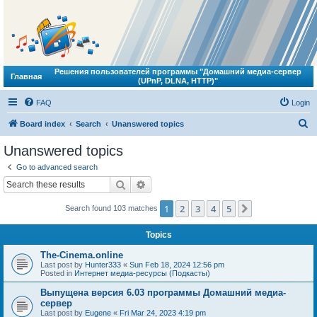
Решения пользователей программы "Домашний медиа-сервер
Главная
(UPnP, DLNA, HTTP)"
FAQ
Login
S
Board index
Search
Unanswered topics
e
Unanswered topics
a
Go to advanced search
r
Search
Advanced search
c
1
2
3
4
5
Next
Search found 103 matches
h
Topics
The-Cinema.online
Last post by
Hunter333
«
Sun Feb 18, 2024 12:56 pm
Posted in
Интернет медиа-ресурсы (Подкасты)
Выпущена версия 6.03 программы Домашний медиа-
сервер
Last post by
Eugene
«
Fri Mar 24, 2023 4:19 pm