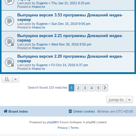
Last post by
Eugene
«
Thu Jan 21, 2021 8:25 pm
Posted in
Новости
Выпущена версия 3.53 программы Домашний медиа-
сервер
Last post by
Eugene
«
Sun Dec 15, 2019 9:56 pm
Posted in
Новости
Выпущена версия 2.21 программы Домашний медиа-
сервер
Last post by
Eugene
«
Wed Nov 30, 2016 8:55 pm
Posted in
Новости
Выпущена версия 2.20 программы Домашний медиа-
сервер
Last post by
Eugene
«
Fri Oct 14, 2016 6:37 pm
Posted in
Новости
1
2
3
4
5
Next
Search found 103 matches
Jump to
Board index
Delete cookies
All times are
UTC+03:00
Powered by
phpBB
® Forum Software © phpBB Limited
Privacy
|
Terms