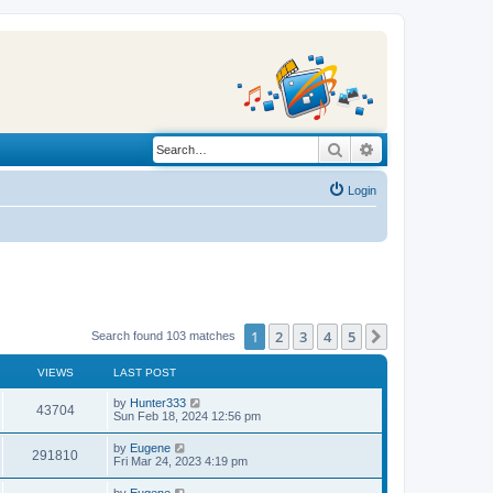
Search
Advanced search
Login
1
2
3
4
5
Next
Search found 103 matches
VIEWS
LAST POST
L
by
Hunter333
V
43704
a
Sun Feb 18, 2024 12:56 pm
s
i
t
L
by
Eugene
V
291810
p
a
Fri Mar 24, 2023 4:19 pm
e
o
s
s
i
t
L
by
Eugene