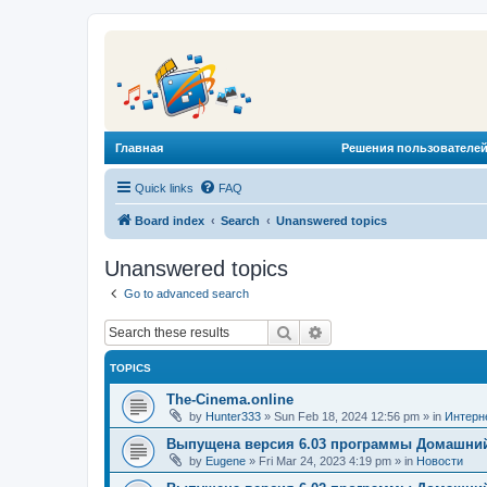
Главная
Решения пользователей
Quick links
FAQ
Board index
Search
Unanswered topics
Unanswered topics
Go to advanced search
Search
Advanced search
TOPICS
The-Cinema.online
by
Hunter333
»
Sun Feb 18, 2024 12:56 pm
» in
Интерн
Выпущена версия 6.03 программы Домашний
by
Eugene
»
Fri Mar 24, 2023 4:19 pm
» in
Новости