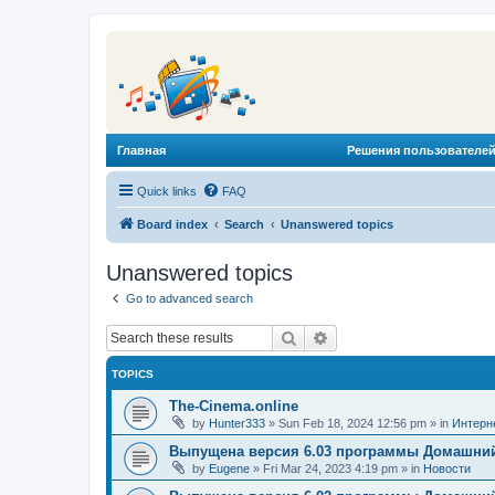
Главная
Решения пользователей
Quick links
FAQ
Board index
Search
Unanswered topics
Unanswered topics
Go to advanced search
Search
Advanced search
TOPICS
The-Cinema.online
by
Hunter333
»
Sun Feb 18, 2024 12:56 pm
» in
Интерн
Выпущена версия 6.03 программы Домашний
by
Eugene
»
Fri Mar 24, 2023 4:19 pm
» in
Новости