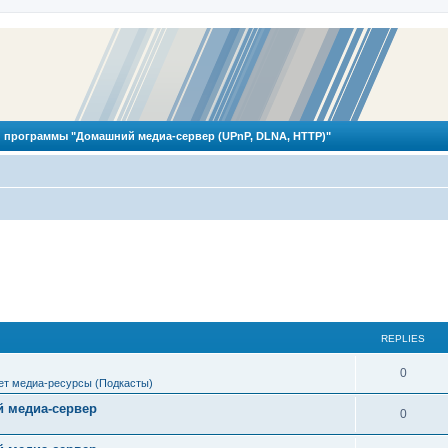
 программы "Домашний медиа-сервер (UPnP, DLNA, HTTP)"
REPLIES
R
0
ет медиа-ресурсы (Подкасты)
e
 медиа-сервер
R
0
p
e