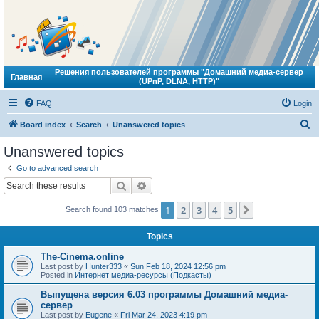
Решения пользователей программы "Домашний медиа-сервер
Главная
(UPnP, DLNA, HTTP)"
FAQ
Login
S
Board index
Search
Unanswered topics
e
Unanswered topics
a
Go to advanced search
r
Search
Advanced search
c
1
2
3
4
5
Next
Search found 103 matches
h
Topics
The-Cinema.online
Last post by
Hunter333
«
Sun Feb 18, 2024 12:56 pm
Posted in
Интернет медиа-ресурсы (Подкасты)
Выпущена версия 6.03 программы Домашний медиа-
сервер
Last post by
Eugene
«
Fri Mar 24, 2023 4:19 pm