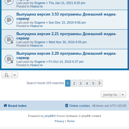
Last post by
Eugene
«
Thu Jan 21, 2021 8:25 pm
Posted in
Новости
Выпущена версия 3.53 программы Домашний медиа-
сервер
Last post by
Eugene
«
Sun Dec 15, 2019 9:56 pm
Posted in
Новости
Выпущена версия 2.21 программы Домашний медиа-
сервер
Last post by
Eugene
«
Wed Nov 30, 2016 8:55 pm
Posted in
Новости
Выпущена версия 2.20 программы Домашний медиа-
сервер
Last post by
Eugene
«
Fri Oct 14, 2016 6:37 pm
Posted in
Новости
1
2
3
4
5
Next
Search found 103 matches
Jump to
Board index
Delete cookies
All times are
UTC+03:00
Powered by
phpBB
® Forum Software © phpBB Limited
Privacy
|
Terms