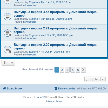
Last post by
Eugene
«
Thu Jan 21, 2021 8:25 pm
Posted in
Новости
Выпущена версия 3.53 программы Домашний медиа-
сервер
Last post by
Eugene
«
Sun Dec 15, 2019 9:56 pm
Posted in
Новости
Выпущена версия 2.21 программы Домашний медиа-
сервер
Last post by
Eugene
«
Wed Nov 30, 2016 8:55 pm
Posted in
Новости
Выпущена версия 2.20 программы Домашний медиа-
сервер
Last post by
Eugene
«
Fri Oct 14, 2016 6:37 pm
Posted in
Новости
1
2
3
4
5
Next
Search found 103 matches
Jump to
Board index
Delete cookies
All times are
UTC+03:00
Powered by
phpBB
® Forum Software © phpBB Limited
Privacy
|
Terms