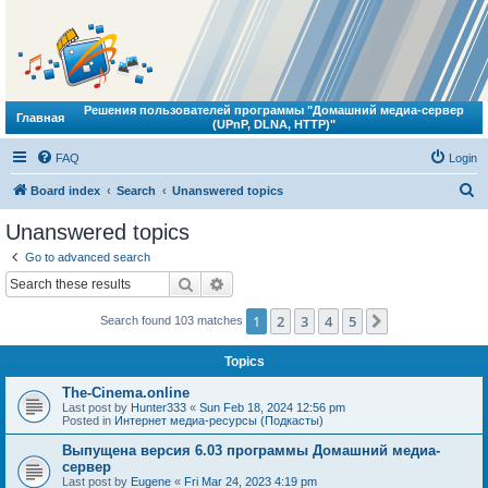
Решения пользователей программы "Домашний медиа-сервер
Главная
(UPnP, DLNA, HTTP)"
FAQ
Login
S
Board index
Search
Unanswered topics
e
Unanswered topics
a
Go to advanced search
r
Search
Advanced search
c
1
2
3
4
5
Next
Search found 103 matches
h
Topics
The-Cinema.online
Last post by
Hunter333
«
Sun Feb 18, 2024 12:56 pm
Posted in
Интернет медиа-ресурсы (Подкасты)
Выпущена версия 6.03 программы Домашний медиа-
сервер
Last post by
Eugene
«
Fri Mar 24, 2023 4:19 pm