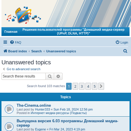
Решения пользователей программы "Домашний медиа-сервер
Главная
(UPnP, DLNA, HTTP)"
FAQ
Login
S
Board index
Search
Unanswered topics
e
Unanswered topics
a
Go to advanced search
r
Search
Advanced search
c
1
2
3
4
5
Next
Search found 103 matches
h
Topics
The-Cinema.online
Last post by
Hunter333
«
Sun Feb 18, 2024 12:56 pm
Posted in
Интернет медиа-ресурсы (Подкасты)
Выпущена версия 6.03 программы Домашний медиа-
сервер
Last post by
Eugene
«
Fri Mar 24, 2023 4:19 pm