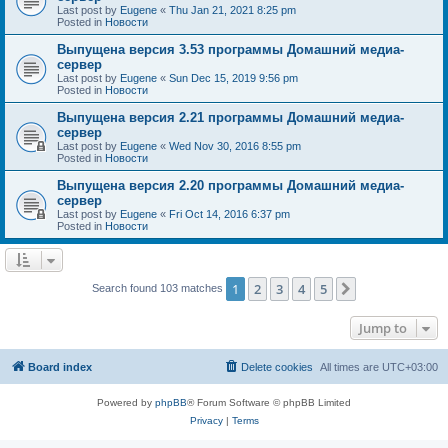
Last post by
Eugene
«
Thu Jan 21, 2021 8:25 pm
Posted in
Новости
Выпущена версия 3.53 программы Домашний медиа-
сервер
Last post by
Eugene
«
Sun Dec 15, 2019 9:56 pm
Posted in
Новости
Выпущена версия 2.21 программы Домашний медиа-
сервер
Last post by
Eugene
«
Wed Nov 30, 2016 8:55 pm
Posted in
Новости
Выпущена версия 2.20 программы Домашний медиа-
сервер
Last post by
Eugene
«
Fri Oct 14, 2016 6:37 pm
Posted in
Новости
1
2
3
4
5
Next
Search found 103 matches
Jump to
Board index
Delete cookies
All times are
UTC+03:00
Powered by
phpBB
® Forum Software © phpBB Limited
Privacy
|
Terms