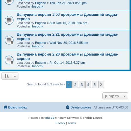
Last post by
Eugene
«
Thu Jan 21, 2021 8:25 pm
Posted in
Новости
Выпущена версия 3.53 программы Домашний медиа-
сервер
Last post by
Eugene
«
Sun Dec 15, 2019 9:56 pm
Posted in
Новости
Выпущена версия 2.21 программы Домашний медиа-
сервер
Last post by
Eugene
«
Wed Nov 30, 2016 8:55 pm
Posted in
Новости
Выпущена версия 2.20 программы Домашний медиа-
сервер
Last post by
Eugene
«
Fri Oct 14, 2016 6:37 pm
Posted in
Новости
1
2
3
4
5
Next
Search found 103 matches
Jump to
Board index
Delete cookies
All times are
UTC+03:00
Powered by
phpBB
® Forum Software © phpBB Limited
Privacy
|
Terms