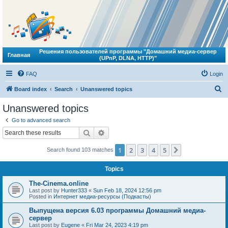
Решения пользователей программы "Домашний медиа-сервер
Главная
(UPnP, DLNA, HTTP)"
FAQ
Login
S
Board index
Search
Unanswered topics
e
Unanswered topics
a
Go to advanced search
r
Search
Advanced search
c
1
2
3
4
5
Next
Search found 103 matches
h
Topics
The-Cinema.online
Last post by
Hunter333
«
Sun Feb 18, 2024 12:56 pm
Posted in
Интернет медиа-ресурсы (Подкасты)
Выпущена версия 6.03 программы Домашний медиа-
сервер
Last post by
Eugene
«
Fri Mar 24, 2023 4:19 pm