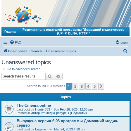
Решения пользователей программы "Домашний медиа-сервер
Главная
(UPnP, DLNA, HTTP)"
FAQ
Login
S
Board index
Search
Unanswered topics
e
Unanswered topics
a
Go to advanced search
r
Search
Advanced search
c
1
2
3
4
5
Next
Search found 103 matches
h
Topics
The-Cinema.online
Last post by
Hunter333
«
Sun Feb 18, 2024 12:56 pm
Posted in
Интернет медиа-ресурсы (Подкасты)
Выпущена версия 6.03 программы Домашний медиа-
сервер
Last post by
Eugene
«
Fri Mar 24, 2023 4:19 pm