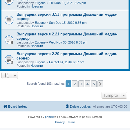
Last post by
Eugene
«
Thu Jan 21, 2021 8:25 pm
Posted in
Новости
Выпущена версия 3.53 программы Домашний медиа-
сервер
Last post by
Eugene
«
Sun Dec 15, 2019 9:56 pm
Posted in
Новости
Выпущена версия 2.21 программы Домашний медиа-
сервер
Last post by
Eugene
«
Wed Nov 30, 2016 8:55 pm
Posted in
Новости
Выпущена версия 2.20 программы Домашний медиа-
сервер
Last post by
Eugene
«
Fri Oct 14, 2016 6:37 pm
Posted in
Новости
1
2
3
4
5
Next
Search found 103 matches
Jump to
Board index
Delete cookies
All times are
UTC+03:00
Powered by
phpBB
® Forum Software © phpBB Limited
Privacy
|
Terms