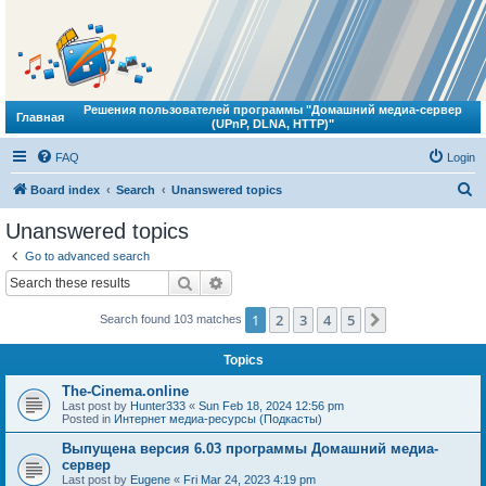
Решения пользователей программы "Домашний медиа-сервер
Главная
(UPnP, DLNA, HTTP)"
FAQ
Login
S
Board index
Search
Unanswered topics
e
Unanswered topics
a
Go to advanced search
r
Search
Advanced search
c
1
2
3
4
5
Next
Search found 103 matches
h
Topics
The-Cinema.online
Last post by
Hunter333
«
Sun Feb 18, 2024 12:56 pm
Posted in
Интернет медиа-ресурсы (Подкасты)
Выпущена версия 6.03 программы Домашний медиа-
сервер
Last post by
Eugene
«
Fri Mar 24, 2023 4:19 pm