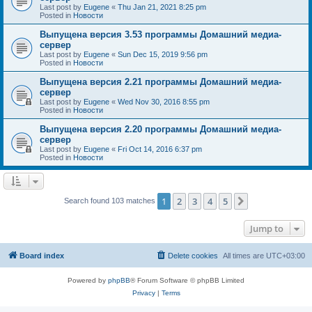
Last post by
Eugene
«
Thu Jan 21, 2021 8:25 pm
Posted in
Новости
Выпущена версия 3.53 программы Домашний медиа-
сервер
Last post by
Eugene
«
Sun Dec 15, 2019 9:56 pm
Posted in
Новости
Выпущена версия 2.21 программы Домашний медиа-
сервер
Last post by
Eugene
«
Wed Nov 30, 2016 8:55 pm
Posted in
Новости
Выпущена версия 2.20 программы Домашний медиа-
сервер
Last post by
Eugene
«
Fri Oct 14, 2016 6:37 pm
Posted in
Новости
1
2
3
4
5
Next
Search found 103 matches
Jump to
Board index
Delete cookies
All times are
UTC+03:00
Powered by
phpBB
® Forum Software © phpBB Limited
Privacy
|
Terms