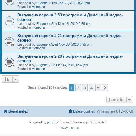
Last post by
Eugene
«
Thu Jan 21, 2021 8:25 pm
Posted in
Новости
Выпущена версия 3.53 программы Домашний медиа-
сервер
Last post by
Eugene
«
Sun Dec 15, 2019 9:56 pm
Posted in
Новости
Выпущена версия 2.21 программы Домашний медиа-
сервер
Last post by
Eugene
«
Wed Nov 30, 2016 8:55 pm
Posted in
Новости
Выпущена версия 2.20 программы Домашний медиа-
сервер
Last post by
Eugene
«
Fri Oct 14, 2016 6:37 pm
Posted in
Новости
1
2
3
4
5
Next
Search found 103 matches
Jump to
Board index
Delete cookies
All times are
UTC+03:00
Powered by
phpBB
® Forum Software © phpBB Limited
Privacy
|
Terms