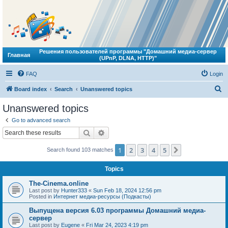
Решения пользователей программы "Домашний медиа-сервер
Главная
(UPnP, DLNA, HTTP)"
FAQ
Login
S
Board index
Search
Unanswered topics
e
Unanswered topics
a
Go to advanced search
r
Search
Advanced search
c
1
2
3
4
5
Next
Search found 103 matches
h
Topics
The-Cinema.online
Last post by
Hunter333
«
Sun Feb 18, 2024 12:56 pm
Posted in
Интернет медиа-ресурсы (Подкасты)
Выпущена версия 6.03 программы Домашний медиа-
сервер
Last post by
Eugene
«
Fri Mar 24, 2023 4:19 pm