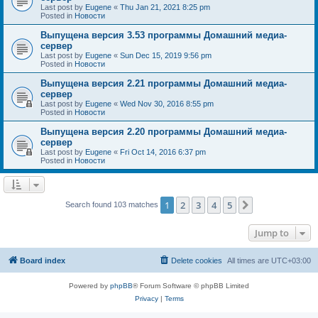
Last post by
Eugene
«
Thu Jan 21, 2021 8:25 pm
Posted in
Новости
Выпущена версия 3.53 программы Домашний медиа-
сервер
Last post by
Eugene
«
Sun Dec 15, 2019 9:56 pm
Posted in
Новости
Выпущена версия 2.21 программы Домашний медиа-
сервер
Last post by
Eugene
«
Wed Nov 30, 2016 8:55 pm
Posted in
Новости
Выпущена версия 2.20 программы Домашний медиа-
сервер
Last post by
Eugene
«
Fri Oct 14, 2016 6:37 pm
Posted in
Новости
1
2
3
4
5
Next
Search found 103 matches
Jump to
Board index
Delete cookies
All times are
UTC+03:00
Powered by
phpBB
® Forum Software © phpBB Limited
Privacy
|
Terms