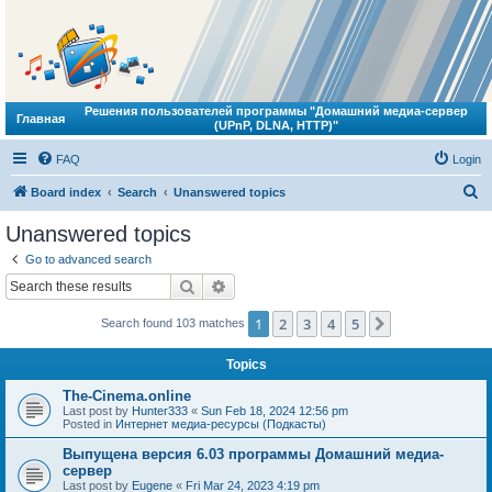
Решения пользователей программы "Домашний медиа-сервер
Главная
(UPnP, DLNA, HTTP)"
FAQ
Login
S
Board index
Search
Unanswered topics
e
Unanswered topics
a
Go to advanced search
r
Search
Advanced search
c
1
2
3
4
5
Next
Search found 103 matches
h
Topics
The-Cinema.online
Last post by
Hunter333
«
Sun Feb 18, 2024 12:56 pm
Posted in
Интернет медиа-ресурсы (Подкасты)
Выпущена версия 6.03 программы Домашний медиа-
сервер
Last post by
Eugene
«
Fri Mar 24, 2023 4:19 pm