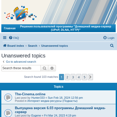
Решения пользователей программы "Домашний медиа-сервер
Главная
(UPnP, DLNA, HTTP)"
FAQ
Login
S
Board index
Search
Unanswered topics
e
Unanswered topics
a
Go to advanced search
r
Search
Advanced search
c
1
2
3
4
5
Next
Search found 103 matches
h
Topics
The-Cinema.online
Last post by
Hunter333
«
Sun Feb 18, 2024 12:56 pm
Posted in
Интернет медиа-ресурсы (Подкасты)
Выпущена версия 6.03 программы Домашний медиа-
сервер
Last post by
Eugene
«
Fri Mar 24, 2023 4:19 pm