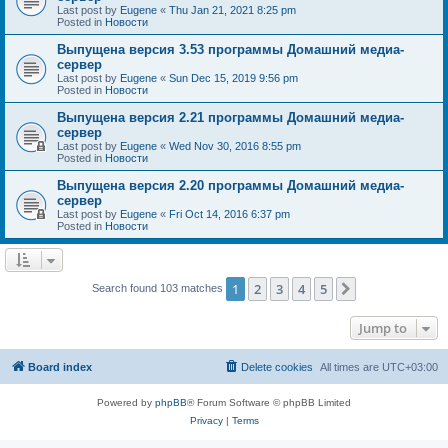
Last post by
Eugene
«
Thu Jan 21, 2021 8:25 pm
Posted in
Новости
Выпущена версия 3.53 программы Домашний медиа-
сервер
Last post by
Eugene
«
Sun Dec 15, 2019 9:56 pm
Posted in
Новости
Выпущена версия 2.21 программы Домашний медиа-
сервер
Last post by
Eugene
«
Wed Nov 30, 2016 8:55 pm
Posted in
Новости
Выпущена версия 2.20 программы Домашний медиа-
сервер
Last post by
Eugene
«
Fri Oct 14, 2016 6:37 pm
Posted in
Новости
1
2
3
4
5
Next
Search found 103 matches
Jump to
Board index
Delete cookies
All times are
UTC+03:00
Powered by
phpBB
® Forum Software © phpBB Limited
Privacy
|
Terms