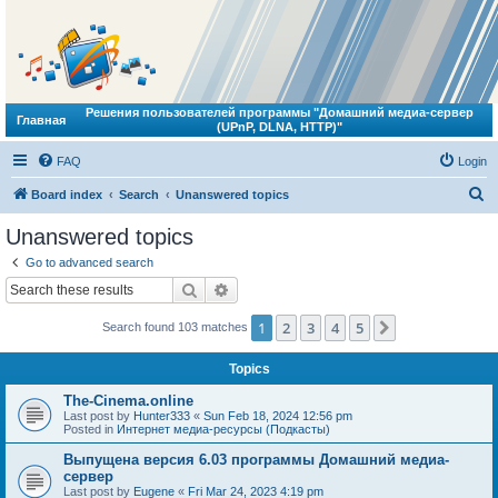
Решения пользователей программы "Домашний медиа-сервер
Главная
(UPnP, DLNA, HTTP)"
FAQ
Login
S
Board index
Search
Unanswered topics
e
Unanswered topics
a
Go to advanced search
r
Search
Advanced search
c
1
2
3
4
5
Next
Search found 103 matches
h
Topics
The-Cinema.online
Last post by
Hunter333
«
Sun Feb 18, 2024 12:56 pm
Posted in
Интернет медиа-ресурсы (Подкасты)
Выпущена версия 6.03 программы Домашний медиа-
сервер
Last post by
Eugene
«
Fri Mar 24, 2023 4:19 pm