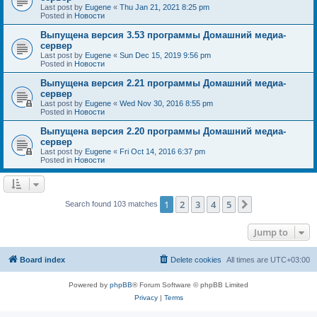
Last post by
Eugene
«
Thu Jan 21, 2021 8:25 pm
Posted in
Новости
Выпущена версия 3.53 программы Домашний медиа-
сервер
Last post by
Eugene
«
Sun Dec 15, 2019 9:56 pm
Posted in
Новости
Выпущена версия 2.21 программы Домашний медиа-
сервер
Last post by
Eugene
«
Wed Nov 30, 2016 8:55 pm
Posted in
Новости
Выпущена версия 2.20 программы Домашний медиа-
сервер
Last post by
Eugene
«
Fri Oct 14, 2016 6:37 pm
Posted in
Новости
1
2
3
4
5
Next
Search found 103 matches
Jump to
Board index
Delete cookies
All times are
UTC+03:00
Powered by
phpBB
® Forum Software © phpBB Limited
Privacy
|
Terms