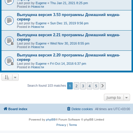
Last post by
Eugene
«
Thu Jan 21, 2021 8:25 pm
Posted in
Новости
Выпущена версия 3.53 программы Домашний медиа-
сервер
Last post by
Eugene
«
Sun Dec 15, 2019 9:56 pm
Posted in
Новости
Выпущена версия 2.21 программы Домашний медиа-
сервер
Last post by
Eugene
«
Wed Nov 30, 2016 8:55 pm
Posted in
Новости
Выпущена версия 2.20 программы Домашний медиа-
сервер
Last post by
Eugene
«
Fri Oct 14, 2016 6:37 pm
Posted in
Новости
1
2
3
4
5
Next
Search found 103 matches
Jump to
Board index
Delete cookies
All times are
UTC+03:00
Powered by
phpBB
® Forum Software © phpBB Limited
Privacy
|
Terms