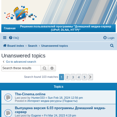
Решения пользователей программы "Домашний медиа-сервер
Главная
(UPnP, DLNA, HTTP)"
FAQ
Login
S
Board index
Search
Unanswered topics
e
Unanswered topics
a
Go to advanced search
r
Search
Advanced search
c
1
2
3
4
5
Next
Search found 103 matches
h
Topics
The-Cinema.online
Last post by
Hunter333
«
Sun Feb 18, 2024 12:56 pm
Posted in
Интернет медиа-ресурсы (Подкасты)
Выпущена версия 6.03 программы Домашний медиа-
сервер
Last post by
Eugene
«
Fri Mar 24, 2023 4:19 pm