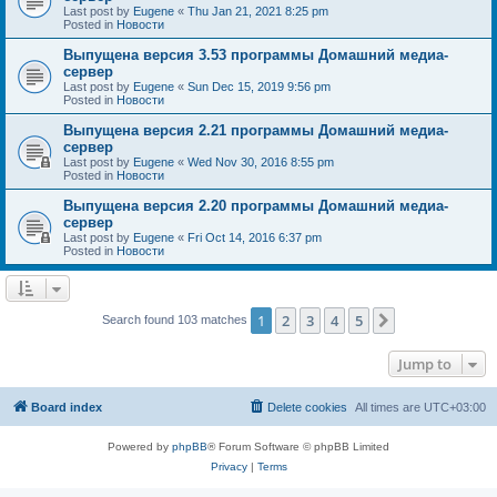
Last post by
Eugene
«
Thu Jan 21, 2021 8:25 pm
Posted in
Новости
Выпущена версия 3.53 программы Домашний медиа-
сервер
Last post by
Eugene
«
Sun Dec 15, 2019 9:56 pm
Posted in
Новости
Выпущена версия 2.21 программы Домашний медиа-
сервер
Last post by
Eugene
«
Wed Nov 30, 2016 8:55 pm
Posted in
Новости
Выпущена версия 2.20 программы Домашний медиа-
сервер
Last post by
Eugene
«
Fri Oct 14, 2016 6:37 pm
Posted in
Новости
1
2
3
4
5
Next
Search found 103 matches
Jump to
Board index
Delete cookies
All times are
UTC+03:00
Powered by
phpBB
® Forum Software © phpBB Limited
Privacy
|
Terms