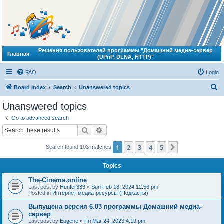
Решения пользователей программы "Домашний медиа-сервер
Главная
(UPnP, DLNA, HTTP)"
FAQ
Login
S
Board index
Search
Unanswered topics
e
Unanswered topics
a
Go to advanced search
r
Search
Advanced search
c
1
2
3
4
5
Next
Search found 103 matches
h
Topics
The-Cinema.online
Last post by
Hunter333
«
Sun Feb 18, 2024 12:56 pm
Posted in
Интернет медиа-ресурсы (Подкасты)
Выпущена версия 6.03 программы Домашний медиа-
сервер
Last post by
Eugene
«
Fri Mar 24, 2023 4:19 pm